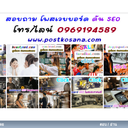
โดย
ตอบ
/
อ่าน