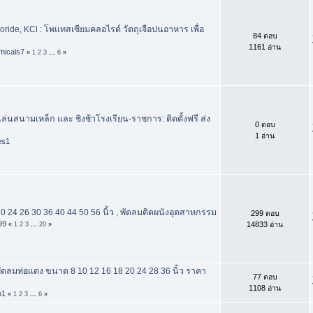
ride, KCl : โพแทสเซียมคลอไรด์ วัตถุเจือปนอาหาร เพื่อ
84 ตอบ
1161 อ่าน
micals7
«
1
2
3
...
6
»
เล่นสนามเหล็ก และ ชิงช้าโรงเรียน-ราชการ: ติดตั้งฟรี ส่ง
0 ตอบ
1 อ่าน
es1
0 24 26 30 36 40 44 50 56 นิ้ว , พัดลมติดผนังอุตสาหกรรม
299 ตอบ
99
14833 อ่าน
«
1
2
3
...
20
»
 พัดลมท่อแดง ขนาด 8 10 12 16 18 20 24 28 36 นิ้ว ราคา
77 ตอบ
1108 อ่าน
p1
«
1
2
3
...
6
»