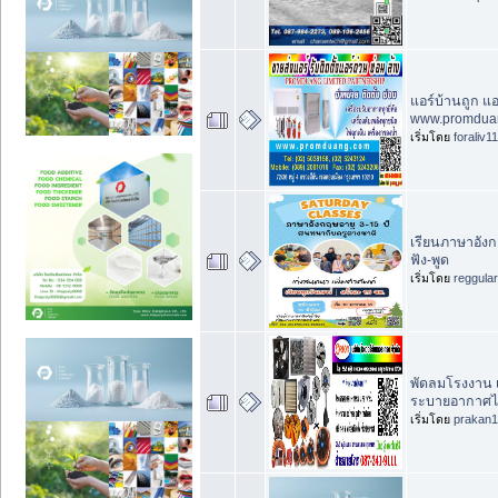
แอร์บ้านถูก แอ
www.promdua
เริ่มโดย
foraliv11
เรียนภาษาอังก
ฟัง-พูด
เริ่มโดย
reggula
พัดลมโรงงาน เ
ระบายอากาศได
เริ่มโดย
prakan