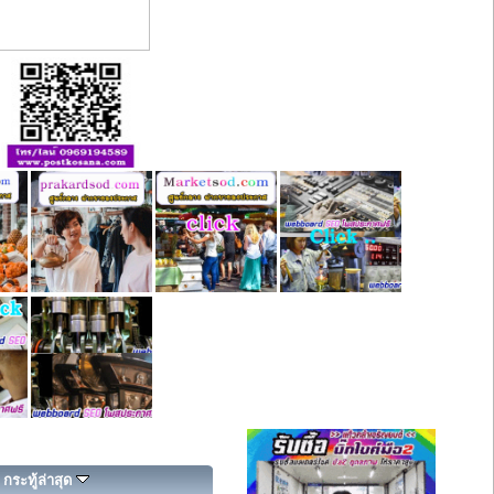
กระทู้ล่าสุด