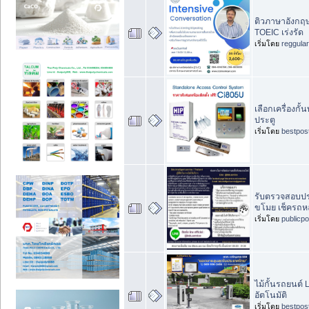
ติวภาษาอังกฤษ 
TOEIC เร่งรัด
เริ่มโดย
reggula
เลือกเครื่องกั้
ประตู
เริ่มโดย
bestpos
รับตรวจสอบปร
ขโมย เช็ครถห
เริ่มโดย
publicp
ไม้กั้นรถยนต์ 
อัตโนมัติ
เริ่มโดย
bestpos