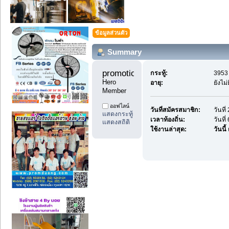
ข้อมูลส่วนตัว
Summary
promotiondd99 
กระทู้:
3953 
Hero 
อายุ:
ยังไม
Member
ออฟไลน์
วันที่สมัครสมาชิก:
วันที
แสดงกระทู้
เวลาท้องถิ่น:
วันที
แสดงสถิติ
ใช้งานล่าสุด:
วันนี้