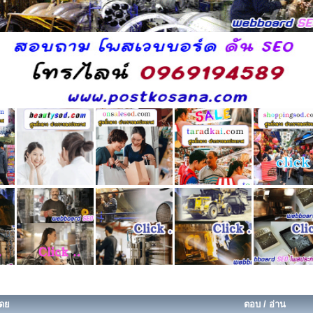
โดย
ตอบ
/
อ่าน