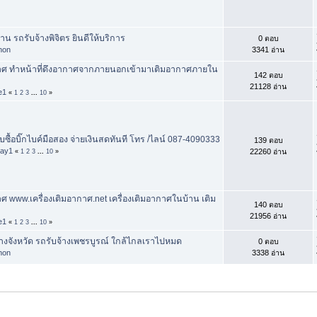
้าน รถรับจ้างพิจิตร ยินดีให้บริการ
0 ตอบ
phon
3341 อ่าน
ากาศ ทำหน้าที่ดึงอากาศจากภายนอกเข้ามาเติมอากาศภายใน
142 ตอบ
21128 อ่าน
e1
«
1
2
3
...
10
»
 รับซื้อบิ๊กไบค์มือสอง จ่ายเงินสดทันที โทร /ไลน์ 087-4090333
139 ตอบ
day1
22260 อ่าน
«
1
2
3
...
10
»
าศ www.เครื่องเติมอากาศ.net เครื่องเติมอากาศในบ้าน เติม
140 ตอบ
21956 อ่าน
e1
«
1
2
3
...
10
»
งจังหวัด รถรับจ้างเพชรบูรณ์ ใกล้ไกลเราไปหมด
0 ตอบ
phon
3338 อ่าน