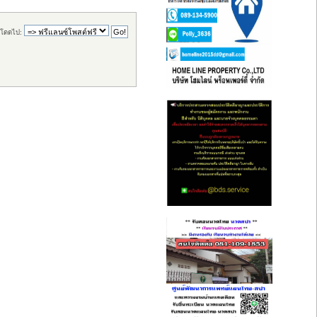
โดดไป: