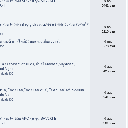
สำรองไฟ ยี่ห้อ APC รุ่น รุ่น SRV3KI-E
0 ตอบ
orIt
3441 อ่าน
ัดสวย ไหว้พระทำบุญ ประจวบคีรีขันธ์ พิกัดวิวสวย สิ่งศักดิ์สิ
0 ตอบ
3218 อ่าน
phon
แต่งบ้าน สไตล์มินิมอลควรเลือกอย่างไร
0 ตอบ
phon
3278 อ่าน
สารสกัดสาหร่ายแดง, ฮีมาโตคอคคัส, พลูวิเอลิส,
0 ตอบ
Red Algae
3425 อ่าน
micals333
อเนต, โซดาแอช,โซดาแอชเดนซ์, โซดาแอชไลท์, Sodium
0 ตอบ
da Ash,
3241 อ่าน
micals333
สำรองไฟ ยี่ห้อ APC รุ่น รุ่น SRV2KI-E
0 ตอบ
orIt
3361 อ่าน