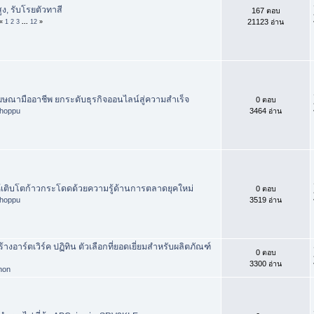
ง, รับโรยตัวทาสี
167 ตอบ
21123 อ่าน
«
1
2
3
...
12
»
โฆษณามืออาชีพ ยกระดับธุรกิจออนไลน์สู่ความสำเร็จ
0 ตอบ
hoppu
3464 อ่าน
ให้เติบโตก้าวกระโดดด้วยความรู้ด้านการตลาดยุคใหม่
0 ตอบ
hoppu
3519 อ่าน
้างอาร์ตเวิร์ค ปฏิทิน ตัวเลือกที่ยอดเยี่ยมสำหรับผลิตภัณฑ์
0 ตอบ
3300 อ่าน
phon