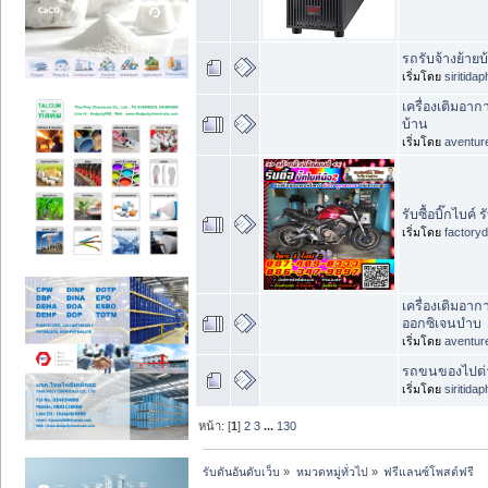
รถรับจ้างย้ายบ
เริ่มโดย
siritida
เครื่องเติมอ
บ้าน
เริ่มโดย
aventur
รับซื้อบิ๊กไบค์
เริ่มโดย
factory
เครื่องเติมอาก
ออกซิเจนบำบ
เริ่มโดย
aventur
รถขนของไปต่า
เริ่มโดย
siritida
หน้า: [
1
]
2
3
...
130
รับดันอันดับเว็บ
»
หมวดหมู่ทั่วไป
»
ฟรีแลนซ์โพสต์ฟรี