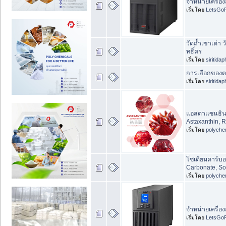
จำหน่ายเครื่อง
เริ่มโดย
LetsGoF
วัดถ้ำเขาเต่า ว
ทธิ์คร
เริ่มโดย
siritida
การเลือกของตก
เริ่มโดย
siritida
แอสตาแซนธิน, 
Astaxanthin, 
เริ่มโดย
polyche
โซเดียมคาร์บ
Carbonate, So
เริ่มโดย
polyche
จำหน่ายเครื่อง
เริ่มโดย
LetsGoF