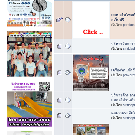
เวบบอร์ดโพสต์
สเว็บฟรี
เริ่มโดย
postkos
บริหารจัดการอ
เริ่มโดย
siritida
เครื่องวัดแก๊สร
เริ่มโดย
prakard
บริการด้านอา
แคลอรี่ส่วนเกิ
เริ่มโดย
siritida
คุณภาพระดับโ
เริ่มโดย
siritida