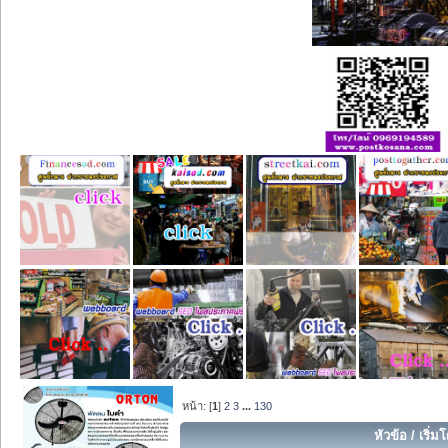
หน้า: [
1
]
2
3
...
130
หัวข้อ
/
เริ่ม