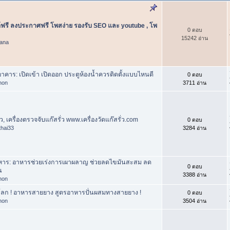
ฟรี ลงประกาศฟรี โพสง่าย รองรับ SEO และ youtube , โพ
0 ตอบ
15242 อ่าน
ana
าคาร: เปิดเข้า เปิดออก ประตูห้องน้ำควรติดตั้งแบบไหนดี
0 ตอบ
phon
3711 อ่าน
ั่ว, เครื่องตรวจจับแก๊สรั่ว www.เครื่องวัดแก๊สรั่ว.com
0 ตอบ
thai33
3284 อ่าน
หาร: อาหารช่วยเร่งการเผาผลาญ ช่วยลดไขมันสะสม ลด
0 ตอบ
น
3388 อ่าน
phon
ลก ! อาหารสายยาง สูตรอาหารปั่นผสมทางสายยาง !
0 ตอบ
phon
3504 อ่าน