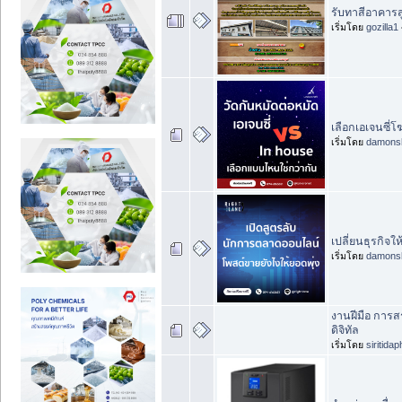
รับทาสีอาคารสู
เริ่มโดย
gozilla1
เลือกเอเจนซี่
เริ่มโดย
damons
เปลี่ยนธุรกิจ
เริ่มโดย
damons
งานฝีมือ การสร
ดิจิทัล
เริ่มโดย
siritida