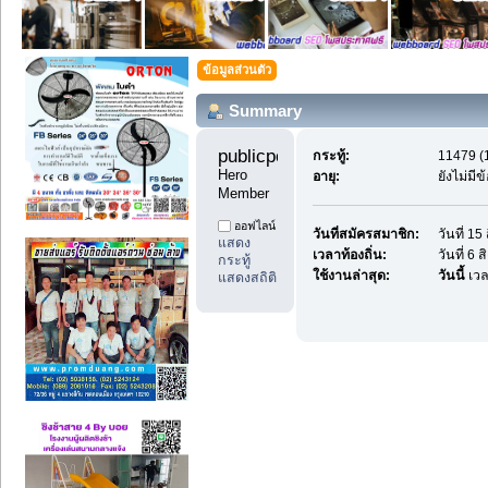
ข้อมูลส่วนตัว
Summary
publicpost99 
กระทู้:
11479 (1
Hero 
อายุ:
ยังไม่มี
Member
ออฟไลน์
วันที่สมัครสมาชิก:
วันที่ 1
แสดง
เวลาท้องถิ่น:
วันที่ 6
กระทู้
ใช้งานล่าสุด:
วันนี้
เวล
แสดงสถิติ