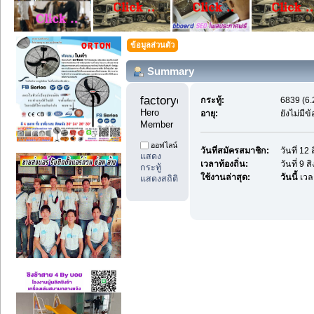
ข้อมูลส่วนตัว
Summary
factoryday1 
กระทู้:
6839 (6.
Hero 
อายุ:
ยังไม่มี
Member
ออฟไลน์
วันที่สมัครสมาชิก:
วันที่ 1
แสดง
เวลาท้องถิ่น:
วันที่ 9 
กระทู้
ใช้งานล่าสุด:
วันนี้
เวล
แสดงสถิติ