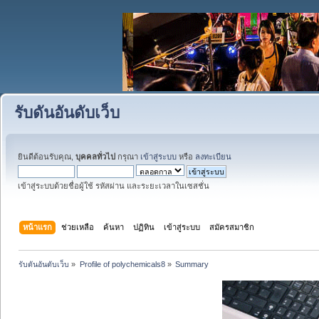
รับดันอันดับเว็บ
ยินดีต้อนรับคุณ,
บุคคลทั่วไป
กรุณา
เข้าสู่ระบบ
หรือ
ลงทะเบียน
เข้าสู่ระบบด้วยชื่อผู้ใช้ รหัสผ่าน และระยะเวลาในเซสชั่น
หน้าแรก
ช่วยเหลือ
ค้นหา
ปฏิทิน
เข้าสู่ระบบ
สมัครสมาชิก
รับดันอันดับเว็บ
»
Profile of polychemicals8
»
Summary