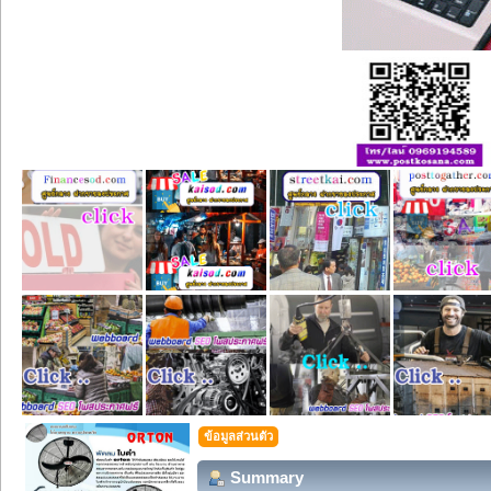
ข้อมูลส่วนตัว
Summary