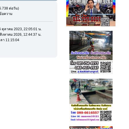
5.738 ต่อวัน)
ีข้อความ
26 ตุลาคม 2023, 22:05:01 น.
8 สิงหาคม 2026, 12:44:37 น.
ลา 11:15:04