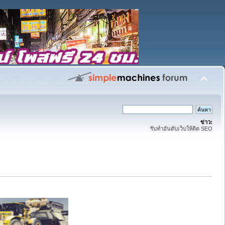
ข่าว:
รับทำอันดับเว็บให้ติด SEO