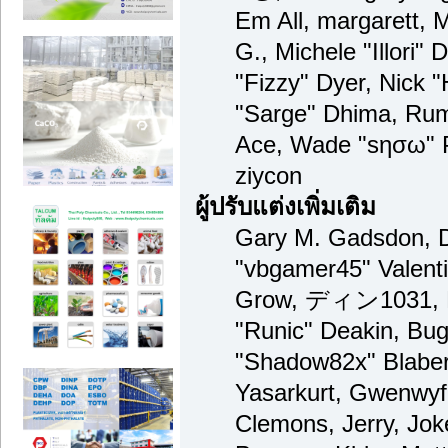
Em All, margarett, 
G., Michele "Illori" 
"Fizzy" Dyer, Nick "
"Sarge" Dhima, Rum
Ace, Wade "sησω" 
ziycon
ผู้ปรับแต่งเพิ่มเติม
Gary M. Gadsdon, D
"vbgamer45" Valenti
Grow, ディン1031, Br
"Runic" Deakin, Bug
"Shadow82x" Blaber
Yasarkurt, Gwenwyf
Clemons, Jerry, Jok