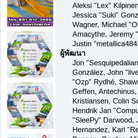
Aleksi "Lex" Kilpinen
Jessica "Suki" Gonzá
Wagner, Michael "
Amacythe, Jeremy 
Justin "metallica48
ผู้พัฒนา
Jon "Sesquipedalian"
González, John "li
"Ozp" Rydhé, Shawn
Geffen, Antechinus,
Kristiansen, Colin 
Hendrik Jan "Compu
"SleePy" Darwood, 
Hernandez, Karl "R