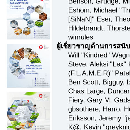
Benson, Grudge, Mi
Eshom, Michael "Tha
[SiNaN]" Eser, Theo
Hildebrandt, Thorst
winrules
ผู้เชี่ยวชาญด้านการสนั
Will "Kindred" Wagne
Steve, Aleksi "Lex" 
(F.L.A.M.E.R)" Patel
Ben Scott, Bigguy, 
Chas Large, Duncan
Fiery, Gary M. Gad
gbsothere, Harro, 
Eriksson, Jeremy "je
K@, Kevin "greyknig