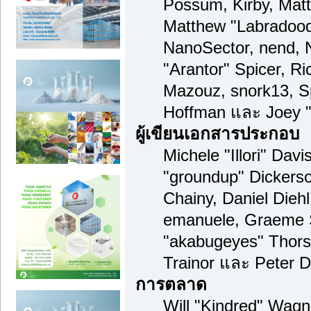
Possum, Kirby, Mat
Matthew "Labradood
NanoSector, nend, N
"Arantor" Spicer, R
Mazouz, snork13, S
Hoffman และ Joey "
ผู้เขียนเอกสารประกอบ
Michele "Illori" Davi
"groundup" Dickerso
Chainy, Daniel Diehl,
emanuele, Graeme 
"akabugeyes" Thors
Trainor และ Peter 
การตลาด
Will "Kindred" Wagn