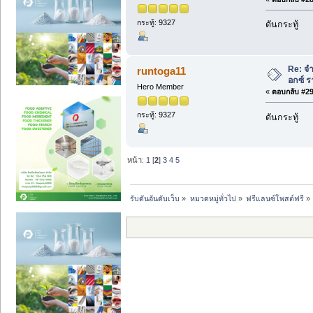
กระทู้: 9327
ดันกระทู้
Re: จ
runtoga11
อกซ์ ร
Hero Member
«
ตอบกลับ #29 
กระทู้: 9327
ดันกระทู้
หน้า:
1
[
2
]
3
4
5
รับดันอันดับเว็บ
»
หมวดหมู่ทั่วไป
»
ฟรีแลนซ์โพสต์ฟรี
»