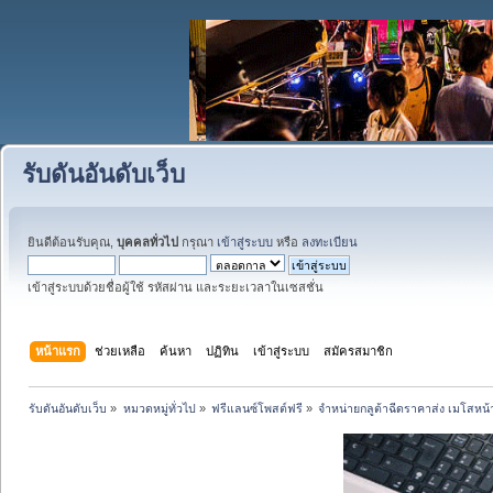
รับดันอันดับเว็บ
ยินดีต้อนรับคุณ,
บุคคลทั่วไป
กรุณา
เข้าสู่ระบบ
หรือ
ลงทะเบียน
เข้าสู่ระบบด้วยชื่อผู้ใช้ รหัสผ่าน และระยะเวลาในเซสชั่น
หน้าแรก
ช่วยเหลือ
ค้นหา
ปฏิทิน
เข้าสู่ระบบ
สมัครสมาชิก
รับดันอันดับเว็บ
»
หมวดหมู่ทั่วไป
»
ฟรีแลนซ์โพสต์ฟรี
»
จำหน่ายกลูต้าฉีดราคาส่ง เมโสหน