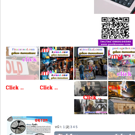
หน้า:
1
[
2
]
3
4
5