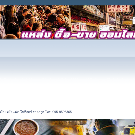
้าใส เมโสแฟต โบท็อกซ์ ราคาถูก โทร: 095-9596365.