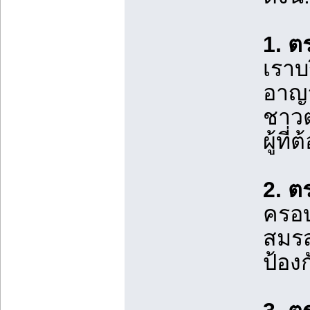
1. 
เราบ
อาญา
ชาวต
ผู้ท
2. ต
ครอบ
สมรส
ป้อง