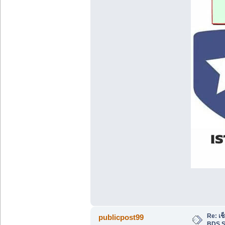
Re: เ
publicpost99
BDS S