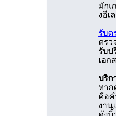
มักเ
งอีเ
รับต
ตรวจ
รับป
เอกส
บริก
หากค
คือค
งานแ
ดังนี้: