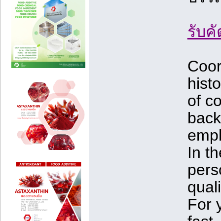
รับค
Coor
histo
of c
back
empl
In t
pers
quali
For 