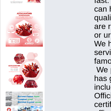
fast
can 
qual
are 
or u
We h
serv
famo
We p
has 
inclu
Offi
certi