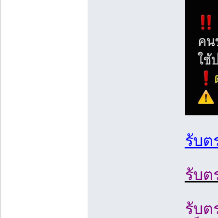
รับต
รับต
รับต