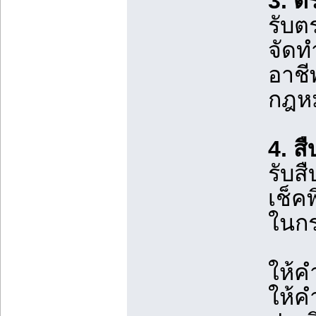
3. ต
รับต
จัดท
อาชี
กฎหม
4. ส
รับส
เช็ค
ในกร
ให้ค
ให้ค