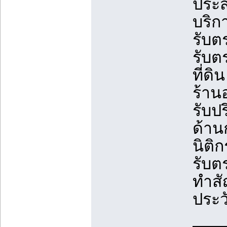
ประส
บริก
รับต
รับต
ที่ด
ร้าน
รับป
ด้าน
นิติ
รับต
ทำสั
ประว