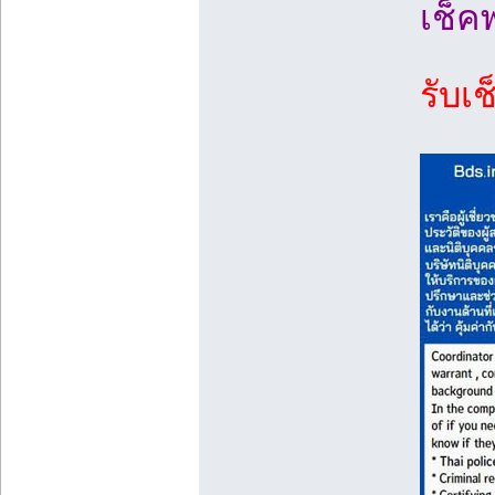
เช็ค
รับเ