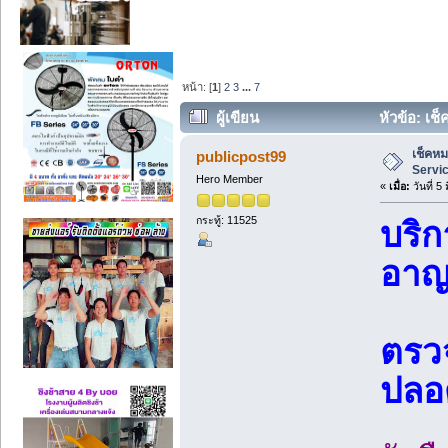
หน้า: [
1
]
2
3
...
7
ผู้เขียน
หัวข้อ: เช
เช็คห
publicpost99
Servi
Hero Member
«
เมื่อ:
วันที่ 5
กระทู้: 11525
บริ
อาญ
ตรวจ
ปลอ