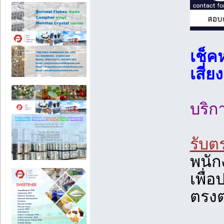
เช็ค
เสี่
บริ
รับต
พนัก
เพื่
ตรงต