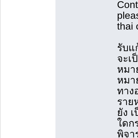
Cont
plea
thai
รับแ
จะเป
หมาย
หมาย
ทางอ
รายห
ยัง 
ใดกร
พิจา