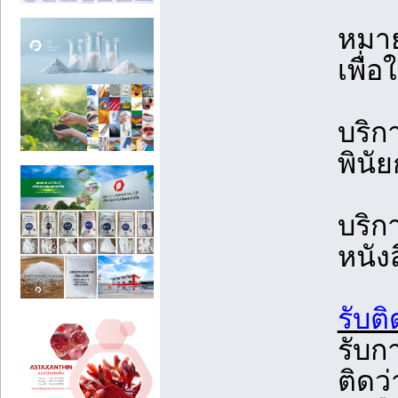
หมาย
เพื่
บริก
พินั
บริก
หนัง
รับต
รับ
ติดว