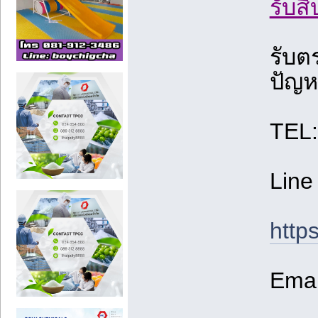
รับส
รับต
ปัญห
TEL
Line
http
Emai