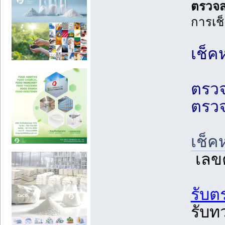
ตรวจส
การเช็
เช็ค
ตรวจ
ตรวจ
เช็ค
เลข
รับต
รับทว