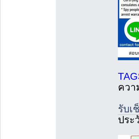
TAG
ควา
รับเ
ประว