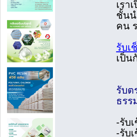
เราเ
ชั้น
คน ร
รับเ
เป็น
รับต
ธรรม
-รับ
-รับ