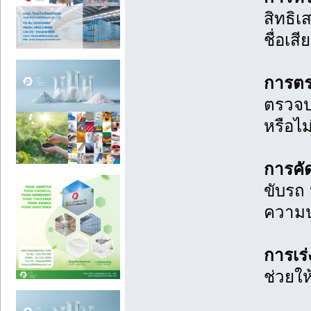
สิทธิเ
ชื่อเส
การตร
ตรวจปร
หรือไม
การคั
ขับรถ 
ความป
การเร่ง
ช่วยใ