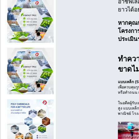
อาชีพเล
ยาวได้อ
หากคุณก
โครงการ
ประเมิน
ทำความ
ขาดไม่
แบบเหล็ก (S
เพื่อควบคุม
หรือทำถนน เ
ในอดีตผู้รั
สูง แบบเหล็
พาณิชย์ โร