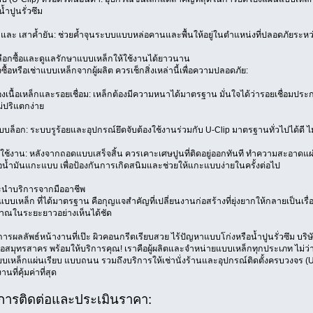
้ำปูนรั่วซึม
็ก และ เสาค้ำยัน: ช่วยค้ำจุนระบบแบบหล่อคานและพื้นให้อยู่ในตำแหน่งที่ปลอดภัยระห
ือกซื้อและดูแลรักษาแบบเหล็กให้ใช้งานได้ยาวนาน
ซื้อหรือเช่าแบบเหล็กจากผู้ผลิต ควรเช็กสิ่งเหล่านี้เพื่อความปลอดภัย:
นื้อเหล็กและรอยเชื่อม: เหล็กต้องมีความหนาได้มาตรฐาน มั่นใจได้ว่ารอยเชื่อม
ม่ปริแตกง่าย
ล็อก: ระบบรูร้อยและอุปกรณ์ยึดจับต้องใช้งานร่วมกับ U-Clip มาตรฐานทั่วไปได้ดี ไม
ใช้งาน: หลังจากถอดแบบเสร็จสิ้น ควรเคาะเศษปูนที่ติดอยู่ออกทันที ทำความสะอาดแผ
ือน้ำมันแกะแบบ เพื่อป้องกันการเกิดสนิมและช่วยให้แกะแบบง่ายในครั้งต่อไป
นำบริการจากมืออาชีพ
แบบเหล็ก ที่ได้มาตรฐาน คือกุญแจสำคัญที่เปลี่ยนงานก่อสร้างที่ยุ่งยากให้กลายเป็นเรื
ณในระยะยาวอย่างเห็นได้ชัด
รผลลัพธ์หน้างานที่เป๊ะ ผิวคอนกรีตเรียบสวย ไร้ปัญหาแบบโก่งหรือน้ำปูนรั่วซึม บริษ
อสมุทรสาคร พร้อมให้บริการคุณ! เราคือผู้ผลิตและจำหน่ายแบบเหล็กทุกประเภท ไม่ว
บเหล็กแผ่นเรียบ แบบถนน รวมถึงบริการให้เช่านั่งร้านและอุปกรณ์ติดตั้งครบวงจร (U-C
ที่คุ้มค่าที่สุด
การติดต่อและประเมินราคา: