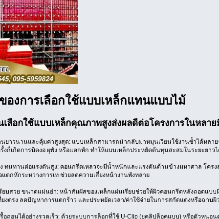
ดีของการเลือกใช้แบบเหล็กแทนแบบไม้
เลือกใช้แบบเหล็กคุณภาพสูงส่งผลดีต่อโครงการในหลายมิติ
านยาวนานและคุ้มค่าสูงสุด: แบบเหล็กสามารถนำกลับมาหมุนเวียนใช้งานซ้ำได้หลายร้
ี่ครั้งก็เกิดการบิดงอ ผุพัง หรือแตกหัก ทำให้แบบเหล็กประหยัดต้นทุนสะสมในระยะยาวไ
 ทนทานต่อแรงดันสูง: คอนกรีตเหลวจะมีน้ำหนักและแรงดันด้านข้างมหาศาล โครงสร
รือแตกหักระหว่างการเท ช่วยลดความเสี่ยงหน้างานพังทลาย
รียบสวย ขนาดแม่นยำ: หน้าสัมผัสของเหล็กแผ่นเรียบช่วยให้ผิวคอนกรีตหลังถอดแบบม
ี่เที่ยงตรง ลดปัญหาการแตกร้าว และประหยัดเวลา/ค่าใช้จ่ายในการสกัดแต่งหรือฉาบผิ
้อถอนได้อย่างรวดเร็ว: ด้วยระบบการล็อกที่ใช้ U-Clip (ยูคลิปล็อคแบบ) หรือตัวหนอนด