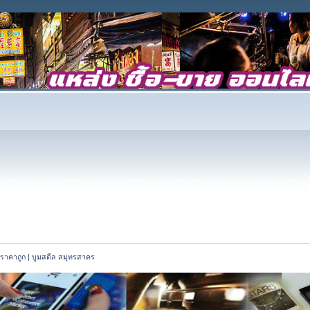
ราคาถูก | บูมสตีล สมุทรสาคร