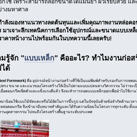
ือกใช้ เพราะสามารถล็อกขนาดได้แม่นยำ ผิวเรียบสวย แล
ย่างมหาศาล
ำลังมองหาแนวทางลดต้นทุนและเพิ่มคุณภาพงานหล่อคอนก
 มาเจาะลึกเทคนิคการเลือกใช้อุปกรณ์และขนาดแบบเหล
ราคาหน้างานไปพร้อมกันในบทความนี้เลยครับ!
รู้จัก "
แบบเหล็ก
" คืออะไร? ทำไมงานก่อสร้
ได้
teel Formwork)
คือ อุปกรณ์หน้างานก่อสร้างที่ใช้เป็นแม่พิมพ์สำหรับรองรับการเทค
รูปทรง ขนาด และแนวของโครงสร้างให้เป็นไปตามแบบแปลนทางวิศวกรรม ไม่ว่าจะเป็
มื่อคอนกรีตเซ็ตตัวและแข็งแรงดีแล้ว จึงจะทำการถอดแบบเหล็กออกเพื่อนำไปใช้งานใ
บเหมานิยมใช้แบบไม้ขัดแตะหรือไม้อัดในการขึ้นรูป แต่ในปัจจุบันด้วยข้อจำกัดด้าน
กหล่อคอนกรีต จึงเข้ามามีบทบาทสำคัญและได้รับความนิยมในโครงการทุกระดับ ตั้งแ
งงานอุตสาหกรรม ไปจนถึงโครงสร้างพื้นฐานระดับประเทศ