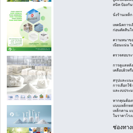
สนิท ป้องกันน
นั่งร้านเหล
เทคนิคการเล
ก่อนตัดสินใจ
ความหนาของเ
เนียนแน่น ไ
ตรวจสอบระบบ
การดูแลหลัง
เคลือบผิวหร
สรุปและแนะ
การเลือกใช้ 
และงบประมา
หากคุณต้องกา
แบบเหล็กหล่
เหล็กคาน แบ
ในราคาโรงงาน
ช่องทาง