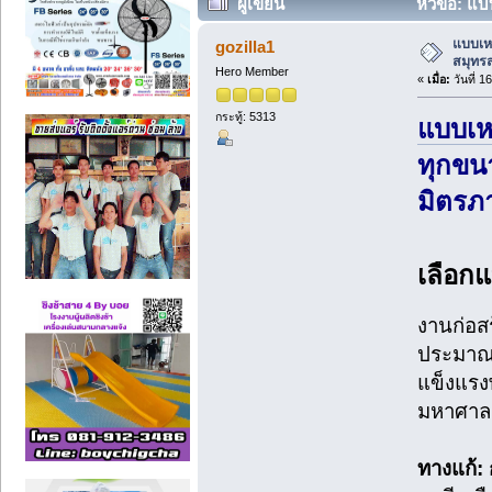
ผู้เขียน
หัวข้อ: แบ
แบบเหล
gozilla1
สมุทร
Hero Member
«
เมื่อ:
วันที่ 1
กระทู้: 5313
แบบเห
ทุกขน
มิตรภ
เลือกแ
งานก่อส
ประมาณซ
แข็งแรง
มหาศาล
ทางแก้: