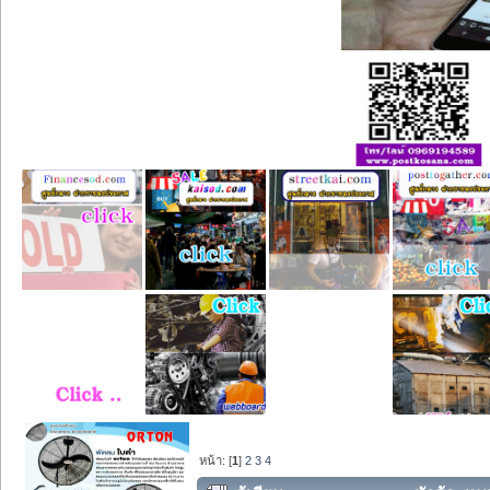
หน้า: [
1
]
2
3
4