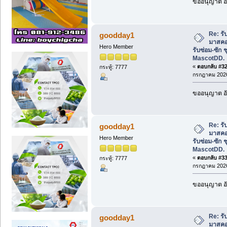
ขออนุญาต อั
Re: รั
goodday1
มาสคอ
Hero Member
รับซ่อม-ซัก
MascotDD.
«
ตอบกลับ #32 
กระทู้: 7777
กรกฎาคม 2026
ขออนุญาต อั
Re: รั
goodday1
มาสคอ
Hero Member
รับซ่อม-ซัก
MascotDD.
«
ตอบกลับ #33 
กระทู้: 7777
กรกฎาคม 2026
ขออนุญาต อั
Re: รั
goodday1
มาสคอ