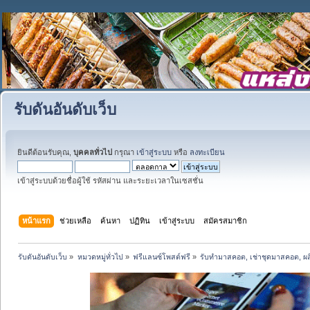
รับดันอันดับเว็บ
ยินดีต้อนรับคุณ,
บุคคลทั่วไป
กรุณา
เข้าสู่ระบบ
หรือ
ลงทะเบียน
เข้าสู่ระบบด้วยชื่อผู้ใช้ รหัสผ่าน และระยะเวลาในเซสชั่น
หน้าแรก
ช่วยเหลือ
ค้นหา
ปฏิทิน
เข้าสู่ระบบ
สมัครสมาชิก
รับดันอันดับเว็บ
»
หมวดหมู่ทั่วไป
»
ฟรีแลนซ์โพสต์ฟรี
»
รับทำมาสคอต, เช่าชุดมาสคอต, ผล