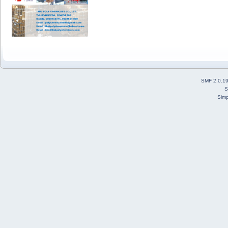
SMF 2.0.1
S
Simp