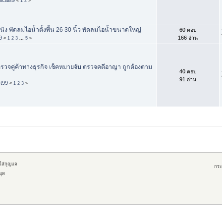
«
1
2
»
ัง พัดลมไอน้ำตั้งพื้น 26 30 นิ้ว พัดลมไอน้ำขนาดใหญ่
60 ตอบ
9
166 อ่าน
«
1
2
3
...
5
»
รวจคู่ค้าทางธุรกิจ เช็คหมายจับ ตรวจคดีอาญา ถูกต้องตาม
40 ตอบ
91 อ่าน
st99
«
1
2
3
»
กใส่กุญแจ
กระ
มุด