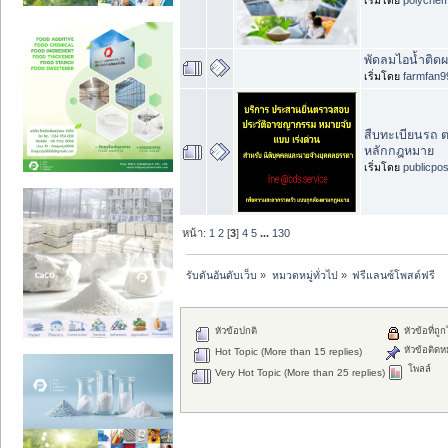
พัดลมไอน้ำติดผน
เริ่มโดย
farmfan9
สืบทะเบียนรถ ต
หลักกฎหมาย
เริ่มโดย
publicpo
หน้า:
1
2
[
3
]
4
5
...
130
รับดันอันดับเว็บ
»
หมวดหมู่ทั่วไป
»
ฟรีแลนซ์โพสต์ฟรี
หัวข้อปกติ
หัวข้อที่ถู
หัวข้อติดห
Hot Topic (More than 15 replies)
โพลล์
Very Hot Topic (More than 25 replies)