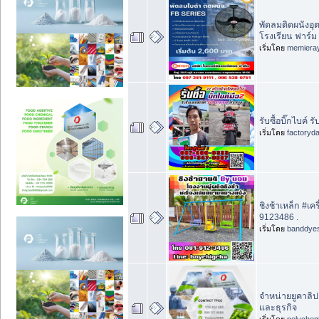
พัดลมติดผนังอ
โรงเรียน ฟาร์ม
เริ่มโดย
memiera
รับซื้อบิ๊กไบค์
เริ่มโดย
factoryd
ชิงช้าเหล็ก #เ
9123486 .
เริ่มโดย
banddye
จำหน่ายยูคาลิ
และธุรกิจ
เริ่มโดย
polychem