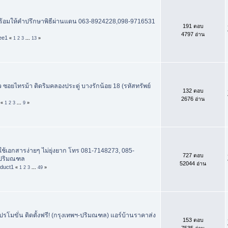
พร้อมให้คำปรึกษาพิธีผ่านแดน 063-8924228,098-9716531
191 ตอบ
4797 อ่าน
ee1
«
1
2
3
...
13
»
 ซอยไทรม้า ติดริมคลองประดู่ บางรักน้อย 18 (รหัสทรัพย์
132 ตอบ
2676 อ่าน
«
1
2
3
...
9
»
ใช้เอกสารง่ายๆ ไม่ยุ่งยาก โทร 081-7148273, 085-
727 ตอบ
ปริมณฑล
52044 อ่าน
oduct1
«
1
2
3
...
49
»
รโมขั่น ติดตั้งฟรี! (กรุงเทพฯ-ปริมณฑล) แอร์บ้านราคาส่ง
153 ตอบ
7535 อ่าน