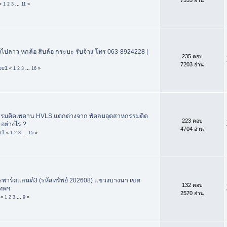
«
1
2
3
...
11
»
งไปลาว หกล้อ สิบล้อ กระบะ รับจ้าง โทร 063-8924228 |
235 ตอบ
7203 อ่าน
ee1
«
1
2
3
...
16
»
รรมติดเพดาน HVLS แตกต่างจาก พัดลมอุตสาหกรรมติด
223 ตอบ
อย่างไร ?
4704 อ่าน
y1
«
1
2
3
...
15
»
าร์คแลนด์3 (รหัสทรัพย์ 202608) แขวงบางนา เขต
132 ตอบ
เทพฯ
2570 อ่าน
«
1
2
3
...
9
»