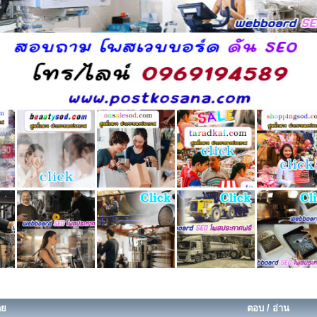
ดย
ตอบ
/
อ่าน