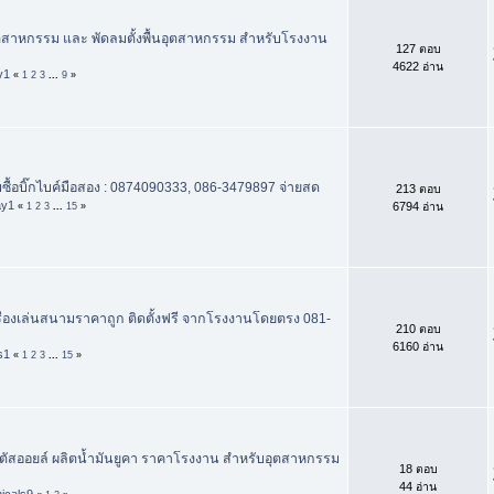
ุตสาหกรรม และ พัดลมตั้งพื้นอุตสาหกรรม สำหรับโรงงาน
127 ตอบ
4622 อ่าน
y1
«
1
2
3
...
9
»
 รับซื้อบิ๊กไบค์มือสอง : 0874090333, 086-3479897 จ่ายสด
213 ตอบ
ay1
6794 อ่าน
«
1
2
3
...
15
»
ครื่องเล่นสนามราคาถูก ติดตั้งฟรี จากโรงงานโดยตรง 081-
210 ตอบ
6160 อ่าน
s1
«
1
2
3
...
15
»
ปตัสออยล์ ผลิตน้ำมันยูคา ราคาโรงงาน สำหรับอุตสาหกรรม
18 ตอบ
44 อ่าน
icals9