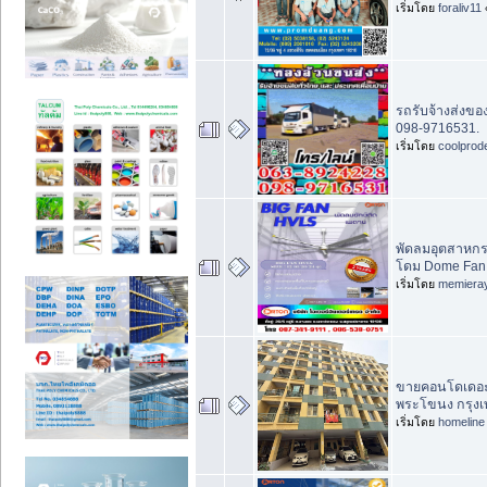
เริ่มโดย
foraliv11
รถรับจ้างส่งขอ
098-9716531.
เริ่มโดย
coolprod
พัดลมอุตสาหก
โดม Dome Fan 
เริ่มโดย
memiera
ขายคอนโดเดอะพ
พระโขนง กรุง
เริ่มโดย
homeline