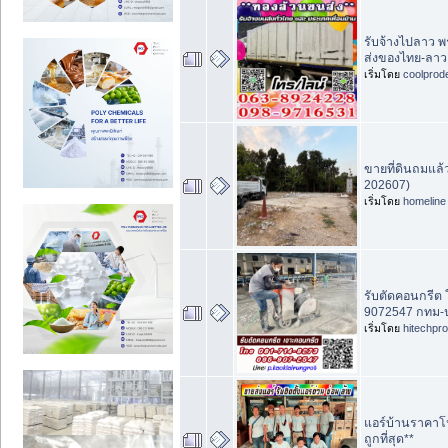
รับจ้างไปลาว 
ส่งของไทย-ลาว
เริ่มโดย
coolprod
ขายที่ดินถมแล้ว
202607)
เริ่มโดย
homeline
รับตัดคอนกรีต 
9072547 กทม-
เริ่มโดย
hitechpr
แอร์บ้านราคาโป
ถูกที่สุด**