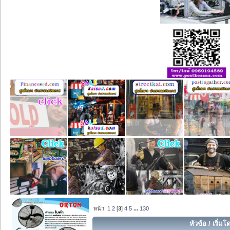
หน้า:
1
2
[
3
]
4
5
...
130
หัวข้อ
/
เริ่มโ