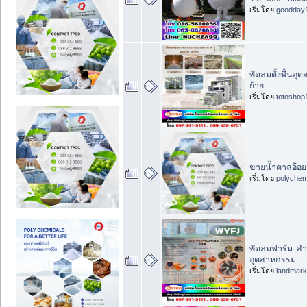
เริ่มโดย
goodday
พัดลมตั้งพื้นอ
ย้าย
เริ่มโดย
totoshop
ขายน้ำตาลอ้อย
เริ่มโดย
polychem
พัดลมฟาร์ม: 
อุตสาหกรรม
เริ่มโดย
landmar