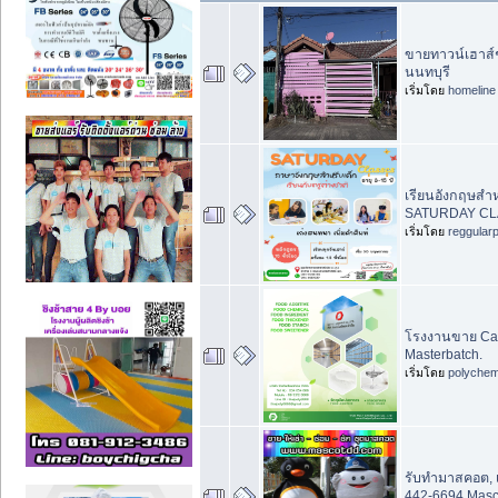
ขายทาวน์เฮาส์ชั
นนทบุรี
เริ่มโดย
homeline
เรียนอังกฤษสำห
SATURDAY CL
เริ่มโดย
reggular
โรงงานขาย Cal
Masterbatch.
เริ่มโดย
polychem
รับทำมาสคอต, 
442-6694 Mas