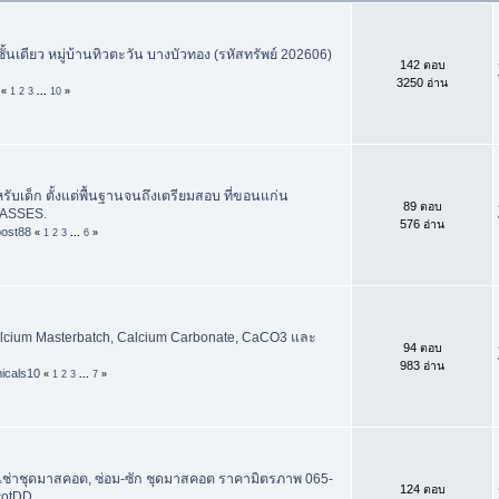
้นเดียว หมู่บ้านทิวตะวัน บางบัวทอง (รหัสทรัพย์ 202606)
142 ตอบ
3250 อ่าน
«
1
2
3
...
10
»
รับเด็ก ตั้งแต่พื้นฐานจนถึงเตรียมสอบ ที่ขอนแก่น
89 ตอบ
ASSES.
576 อ่าน
post88
«
1
2
3
...
6
»
cium Masterbatch, Calcium Carbonate, CaCO3 และ
94 ตอบ
983 อ่าน
icals10
«
1
2
3
...
7
»
เช่าชุดมาสคอต, ซ่อม-ซัก ชุดมาสคอต ราคามิตรภาพ 065-
124 ตอบ
cotDD