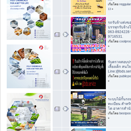
เริ่มโดย
reggula
13
»
รถรับจ้างส่งข
บรรทุกรับจ้า
063-8924228 ห
9716531.
เริ่มโดย
coolpro
»
รับตรวจสอบประว
เลี้ยงเด็ก สนใจ
Line:@bds.ser
เริ่มโดย
publicp
»
ระบบไม้กั้นรถ
ทะเบียน สำหรั
โด อาคารสำน
เริ่มโดย
bestpos
»