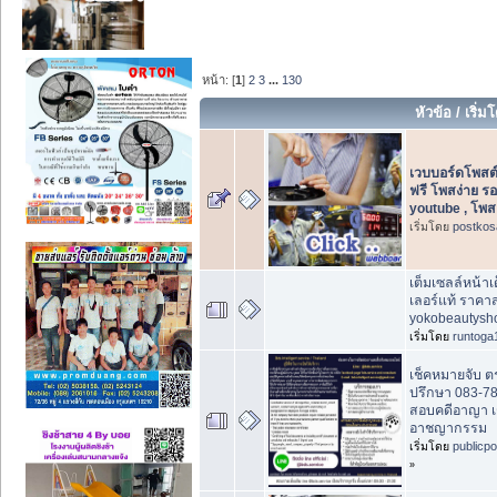
หน้า: [
1
]
2
3
...
130
หัวข้อ
/
เริ่ม
เวบบอร์ดโพสต
ฟรี โพสง่าย ร
youtube , โพส
เริ่มโดย
postkos
เต็มเซลล์หน้าเ
เลอร์แท้ ราคาส
yokobeautysh
เริ่มโดย
runtoga
เช็คหมายจับ 
ปรึกษา 083-7
สอบคดีอาญา เช
อาชญากรรม
เริ่มโดย
publicp
»