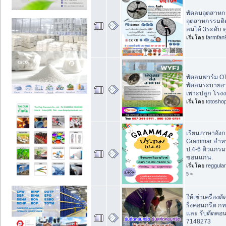
พัดลมอุตสาหก
อุตสาหกรรมติ
ลมได้ 3ระดับ 
เริ่มโดย
farmfan
พัดลมฟาร์ม O
พัดลมระบายอ
เพาะปลูก โรง
เริ่มโดย
totosho
เรียนภาษาอัง
Grammar สำหร
ป.4-6 ติวแกรม
ขอนแก่น.
เริ่มโดย
reggula
5
»
ให้เช่าเครื่อง
ริ่งคอนกรีต 
และ รับตัดคอน
7148273