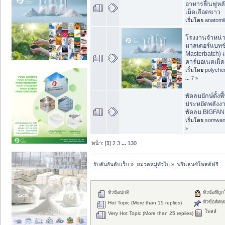
อาหารฟื้นฟูหลั
เม็ดเลือดขาว
เริ่มโดย
anatomi
โรงงานจำหน่า
มาสเตอร์แบทช์
Masterbatch) 
คาร์บอเนตเม็ด
เริ่มโดย
polyche
...
7
»
พัดลมยักษ์ตั้งพ
ประหยัดพลังงาน
พัดลม BIGFA
เริ่มโดย
somwan
»
หน้า: [
1
]
2
3
...
130
รับดันอันดับเว็บ
»
หมวดหมู่ทั่วไป
»
ฟรีแลนซ์โพสต์ฟรี
หัวข้อปกติ
หัวข้อที่ถู
หัวข้อติดห
Hot Topic (More than 15 replies)
โพลล์
Very Hot Topic (More than 25 replies)