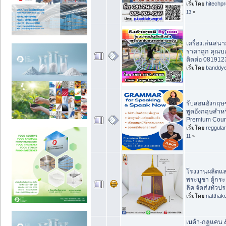
เริ่มโดย
hitechp
13
»
เครื่องเล่นสนา
ราคาถูก คุณบอ
ติดต่อ 08191
เริ่มโดย
banddy
รับสอนอังกฤษ
พูดอังกฤษสำหรับ
Premium Cours
เริ่มโดย
reggula
11
»
โรงงานผลิตและ
พระบูชา ตู้กระจก
ลิค จัดส่งทั่วป
เริ่มโดย
natthak
เบต้า-กลูแคน 