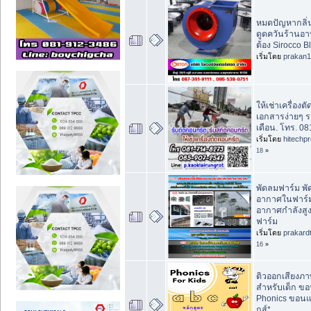
หมดปัญหากลิ่นค
ดูดควันร้านอา
ต้อง Sirocco Bl
เริ่มโดย
prakan
ให้เช่าเครื่องต
เอกสารง่ายๆ ร
เดือน. โทร. 0
เริ่มโดย
hitechp
18
»
พัดลมฟาร์ม พ
อากาศในฟาร์ม
อากาศกำลังสู
ฟาร์ม
เริ่มโดย
prakard
16
»
ติวออกเสียงภ
สำหรับเด็ก ขอ
Phonics ขอนแ
กส์*